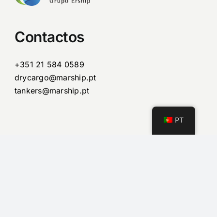
Contactos
+351 21 584 0589
drycargo@marship.pt
tankers@marship.pt
PT
Menu
Home
Missão
Quem Somos
O Que Fazemos